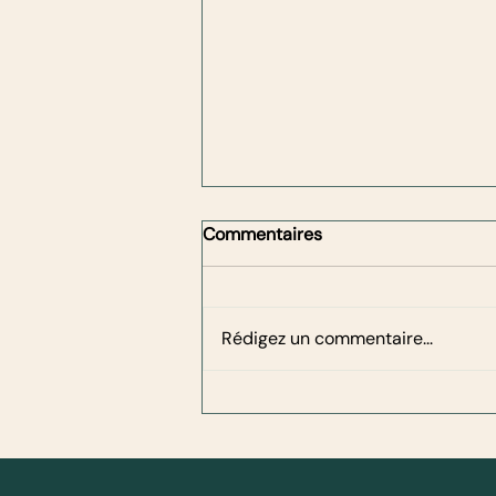
Commentaires
Rédigez un commentaire...
Salle de sport ou sport en
extérieur : faut-il vraiment
choisir ?