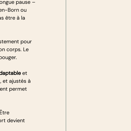
ongue pause – 
-en-Born ou 
s être à la 
stement pour 
son corps. Le 
 bouger.
daptable
 et 
 et ajustés à 
ent permet 
Être 
rt devient 