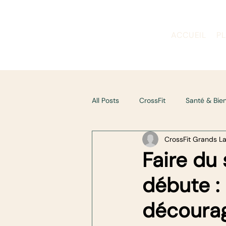
ACCUEIL
P
All Posts
CrossFit
Santé & Bie
CrossFit Grands L
Vie de la salle & communauté
Faire du
débute :
décourag