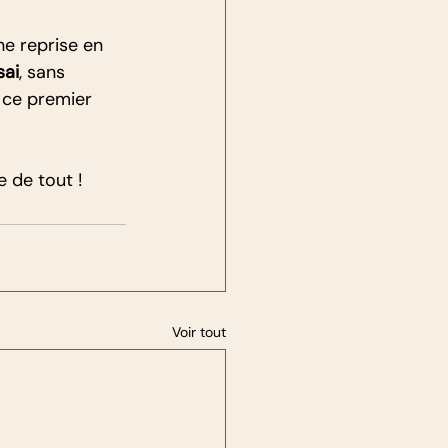
ne reprise en 
sai
, sans 
 ce premier 
e de tout !
Voir tout