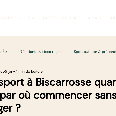
LANNING & COURS
TARIFS
L'ÉQUIPE
LA SALLE
IN
n-Être
Débutants & idées reçues
Sport outdoor & prépara
acs
5 janv.
1 min de lecture
HYROX training
 sport à Biscarrosse qua
 par où commencer sans
er ?