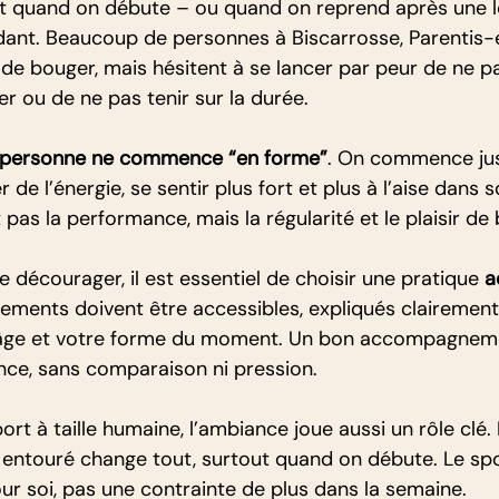
 quand on débute – ou quand on reprend après une l
dant. Beaucoup de personnes à Biscarrosse, Parentis
de bouger, mais hésitent à se lancer par peur de ne pa
er ou de ne pas tenir sur la durée.
personne ne commence “en forme”
. On commence ju
r de l’énergie, se sentir plus fort et plus à l’aise dans 
 pas la performance, mais la régularité et le plaisir de
 décourager, il est essentiel de choisir une pratique 
a
ements doivent être accessibles, expliqués clairement,
e âge et votre forme du moment. Un bon accompagnem
nce, sans comparaison ni pression.
ort à taille humaine, l’ambiance joue aussi un rôle clé. 
 entouré change tout, surtout quand on débute. Le spo
r soi, pas une contrainte de plus dans la semaine.